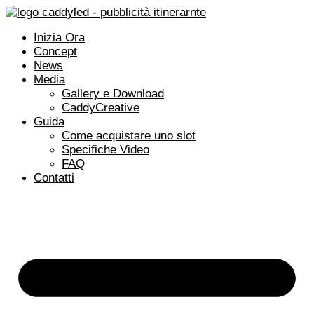
Vai
al
Inizia Ora
contenuto
Concept
News
Media
Gallery e Download
CaddyCreative
Guida
Come acquistare uno slot
Specifiche Video
FAQ
Contatti